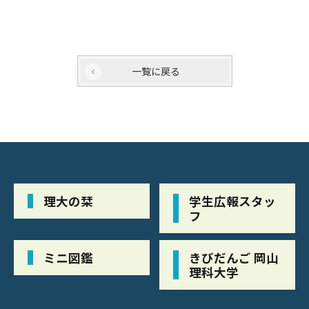
一覧に戻る
理大の栞
学生広報スタッ
フ
ミニ図鑑
きびだんご 岡山
理科大学