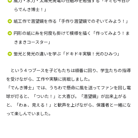
風力・水力・太陽光発電の仕組みを勉強する「キミも今日か
らでんき博士！」
紙工作で潜望鏡を作る「手作り潜望鏡でのぞいてみよう！」
円形の紙に糸を何度も掛けて模様を描く「作ってみよう！ま
きまきコースター」
蛍光と発光の違いを学ぶ「ドキドキ実験！光のひみつ」
という４つブースを子どもたちは順番に回り、学生たちの指導
を受けながら、工作や実験に挑戦しました。
「でんき博士」では、うちわで懸命に風を送ってファンを回し電
球が灯ると、「ついた！」と大喜び。「潜望鏡」が出来上がる
と、「わぁ、見える！」と歓声を上げながら、保護者と一緒にな
って楽しんでいました。