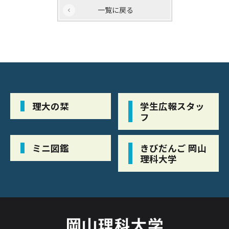
一覧に戻る
理大の栞
学生広報スタッ
フ
ミニ図鑑
きびだんご 岡山
理科大学