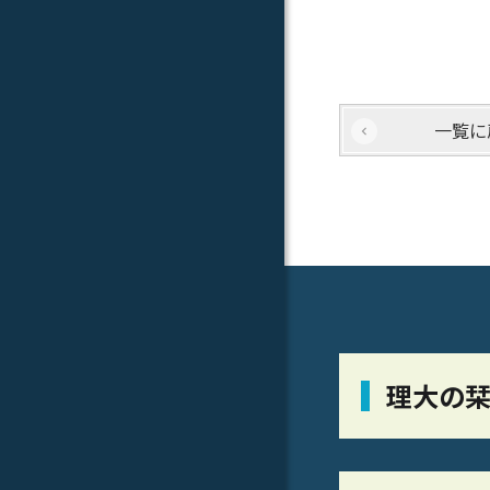
一覧に
理大の