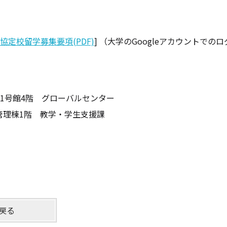
ル協定校留学募集要項(PDF)
] （大学のGoogleアカウントで
】
1号館4階 グローバルセンター
管理棟1階 教学・学生支援課
戻る