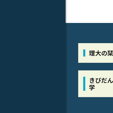
理大の
きびだん
学