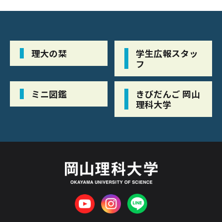
理大の栞
学生広報スタッ
フ
ミニ図鑑
きびだんご 岡山
理科大学