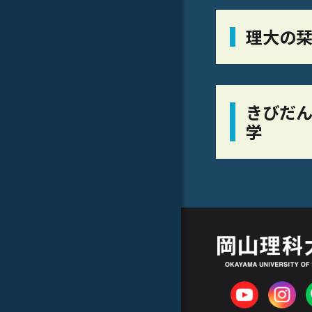
理大の
きびだん
学