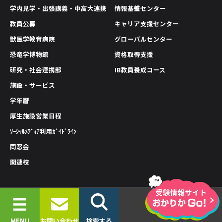
学内見学・出張講義・中高大連携
情報基盤センター
教員公募
キャリア支援センター
獣医学教育病院
グローバルセンター
恐竜学博物館
資格取得支援
研究・社会連携部
IB教員養成コース
施設・サービス
学年暦
厚生施設営業日程
ｿｰｼｬﾙﾒﾃﾞｨｱ利用ｶﾞｲﾄﾞﾗｲﾝ
同窓会
関連校
情報公開
プライバシーポリシー
サイトポリシー
© 2019-2026 OKAYAMA UNIVERSITY OF SCIENCE.
MENU
お問い合わせ
検索する