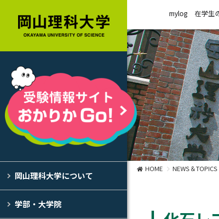
mylog
在学生
HOME
NEWS＆TOPICS
岡山理科大学について
学部・大学院
化石レ