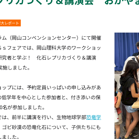
理大レポート
ム（岡山コンベンションセンター）
にて開催
Ｇｓフェアでは、
岡山理科大学のワークショッ
研究者と学ぶ！ 化石レプリカづくり＆講演
実施しました。
ップには、
予約定員いっぱいの申し込みがあ
の低学年を中心とした参加者と、
付き添いの保
0名が参加しました。
は、前半に講演を行い、
生物地球学部
恐竜学
、
ゴビ砂漠の恐竜化石について、
子供たちにも
しました。