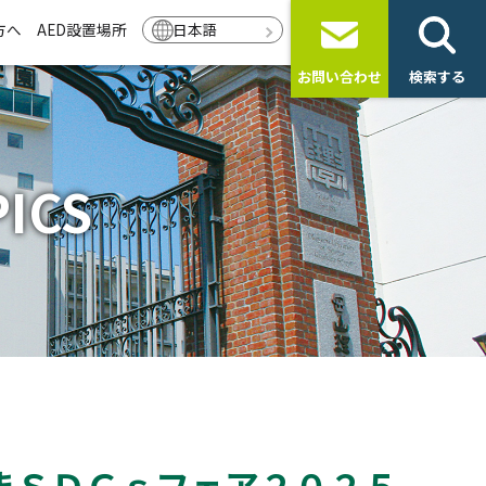
方へ
AED設置場所
日本語
お問い合わせ
検索する
ICS
まＳＤＧｓフェア２０２５