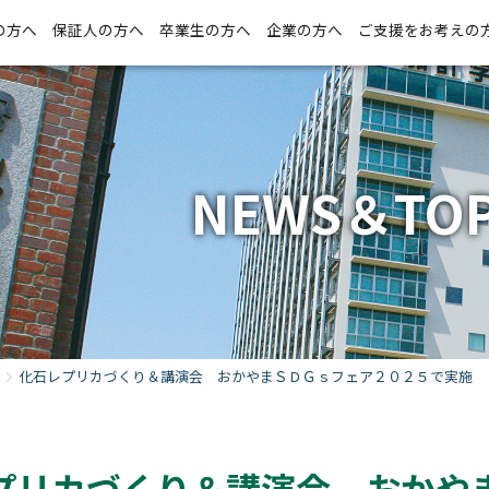
の方へ
保証人の方へ
卒業生の方へ
企業の方へ
ご支援をお考えの
NEWS＆TOP
化石レプリカづくり＆講演会 おかやまＳＤＧｓフェア２０２５で実施
プリカづくり＆講演会 おかや