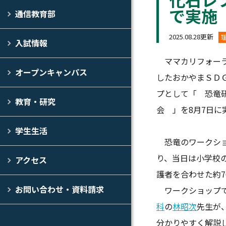
で実施
通信教育部
2025.08.28更新
入試情報
ママカリフォーラ
オープンキャンパス
したおかやまＳＤ
プとして「 恐竜
教育・研究
会 」を8月7日に
学生生活
恐竜のワークショ
り、
当日は小学校
アクセス
護者を合わせた約7
お問い合わせ・資料請求
ワークショップで
科
の
林昭次
先生が
分かりやすく解説