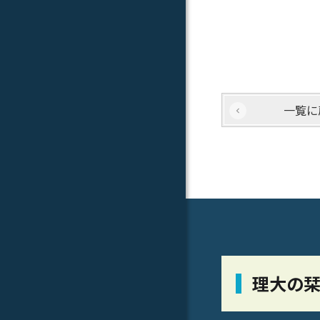
一覧に
理大の