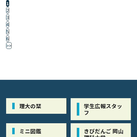
1
2
3
4
5
6
>>
理大の栞
学生広報スタッ
フ
ミニ図鑑
きびだんご 岡山