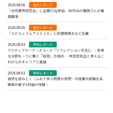
2026.08.06
理大レポート
「合同業界研究会」に企業51社参加、NVIDIAの廣岡さんが基
調講演
2026.08.05
理大レポート
「ＳＤＧｓフェア２０２６」に好適環境水など出展
2026.08.03
学科レポート
アクティブラーナーズコース「リフレクション手法1」：多様
な分野を一つに繋ぐ「経営」の視点 — 林恒宏先生と考えるこ
れからのキャリアと進路
2026.08.03
学科レポート
自然を読みとく（ふれて学ぶ物質の世界）の授業内実験を兵
庫県の親子240組が体験！