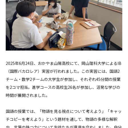
2025年6月24日、おかやま山陽高校にて、
岡山理科大学によるIB
（国際バカロレア）実習が行われました。
この実習には、国語2
チーム・数学2チームの大学生が参加し、
それぞれ45分間の授業
を2コマ担当。進学コースの高校生26名
が参加し、活発な学びの
時間が展開されました。
国語の授業では、「物語を見る視点について考えよう」「
キャッ
チコピーを考えよう」という題材を通して、
物語の多様な解釈
や、
言葉の持つ力について生徒たちが意見を交わしました。
自分