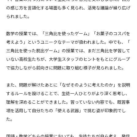
の感じ方を言語化する場面も多く見られ、
活発な議論が繰り広げ
られました。
数学の授業では、「三角比を使ったゲーム」「
お菓子のコスパを
考えよう」
というユニークなテーマが扱われました。中でも、「
三角比を使った脱出ゲーム」の授業では、
まだ三角比を学習して
いない高校生たちが、
大学生スタッフのヒントをもとにグループ
で協力しながら前向きに
問題に取り組む様子が見られました。
また、問題が解けたあとに「なぜそのように考えたのか」
を説明
するルールを設けることで、
生徒一人ひとりがより深く思考し、
理解を深めることができました。習っていない内容でも、
既習事
項を活用して自分たちの「使える武器」
で挑む姿が印象的でし
た。
国語・数学どちらの授業においても、生徒たちが自ら考え、
発信