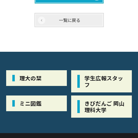
一覧に戻る
理大の栞
学生広報スタッ
フ
ミニ図鑑
きびだんご 岡山
理科大学