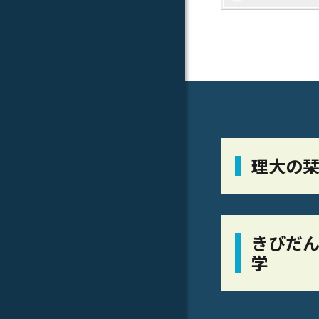
理大の
きびだん
学