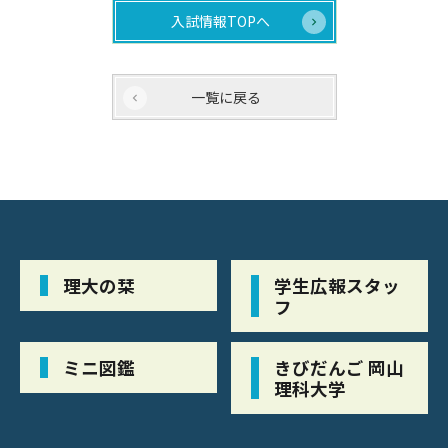
入試情報TOPへ
一覧に戻る
理大の栞
学生広報スタッ
フ
ミニ図鑑
きびだんご 岡山
理科大学