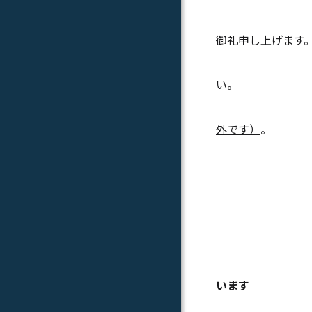
平素より、
御礼申し上げます
2025年
い。
外です）
。
【
います
※保証人様