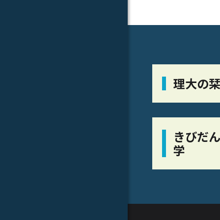
理大の
きびだん
学