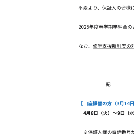
保証人の皆様には本学の教育研究活
。
度春学期学納金のお知らせを下記のと
なお、
修学支援新制度の
記
口座振替の方
（3月1
4月8日（火）～9日（
の電話番号が未登録 または 不備の