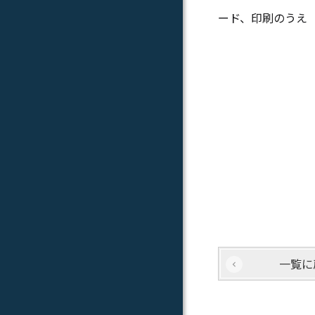
ード、印刷のうえ
納入手
本件に
一覧に