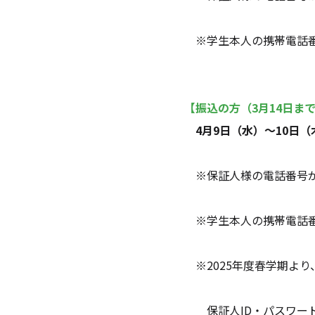
の携帯電話番号にも送信できなかっ
振込の方
（3月14日ま
4
月9日（水）～10日（
の電話番号が未登録 または 不備の
の携帯電話番号にも送信できなかっ
年度春学期より、振込用紙は本学ポータ
D・パスワードを使ってログインして