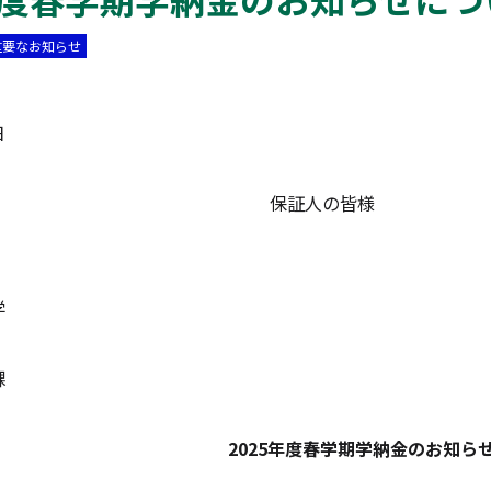
重要なお知らせ
日
証人の皆様
学
課
2025
年度春学期学納金のお知ら