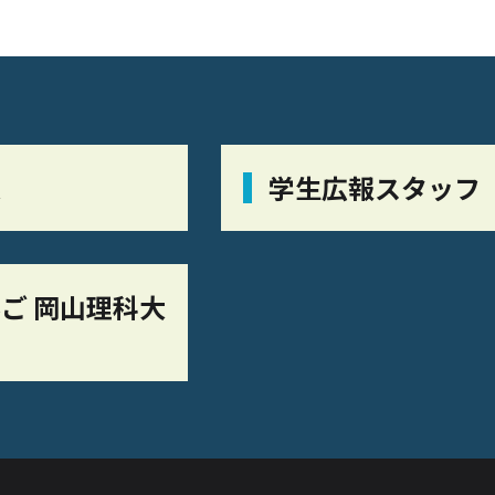
栞
学生広報スタッフ
ご 岡山理科大