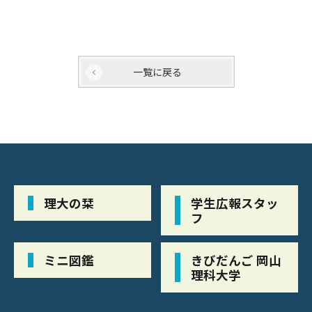
一覧に戻る
理大の栞
学生広報スタッ
フ
ミニ図鑑
きびだんご 岡山
理科大学