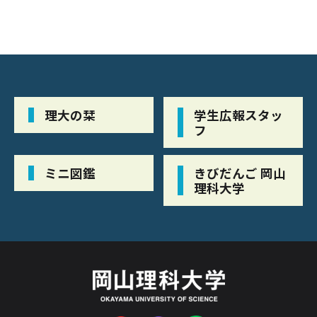
理大の栞
学生広報スタッ
フ
ミニ図鑑
きびだんご 岡山
理科大学