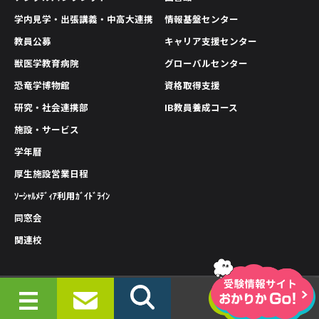
学内見学・出張講義・中高大連携
情報基盤センター
教員公募
キャリア支援センター
獣医学教育病院
グローバルセンター
恐竜学博物館
資格取得支援
研究・社会連携部
IB教員養成コース
施設・サービス
学年暦
厚生施設営業日程
ｿｰｼｬﾙﾒﾃﾞｨｱ利用ｶﾞｲﾄﾞﾗｲﾝ
同窓会
関連校
情報公開
プライバシーポリシー
サイトポリシー
© 2019-2026 OKAYAMA UNIVERSITY OF SCIENCE.