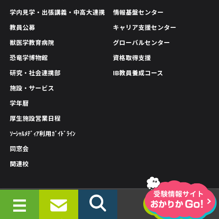
学内見学・出張講義・中高大連携
情報基盤センター
教員公募
キャリア支援センター
獣医学教育病院
グローバルセンター
恐竜学博物館
資格取得支援
研究・社会連携部
IB教員養成コース
施設・サービス
学年暦
厚生施設営業日程
ｿｰｼｬﾙﾒﾃﾞｨｱ利用ｶﾞｲﾄﾞﾗｲﾝ
同窓会
関連校
情報公開
プライバシーポリシー
サイトポリシー
© 2019-2026 OKAYAMA UNIVERSITY OF SCIENCE.