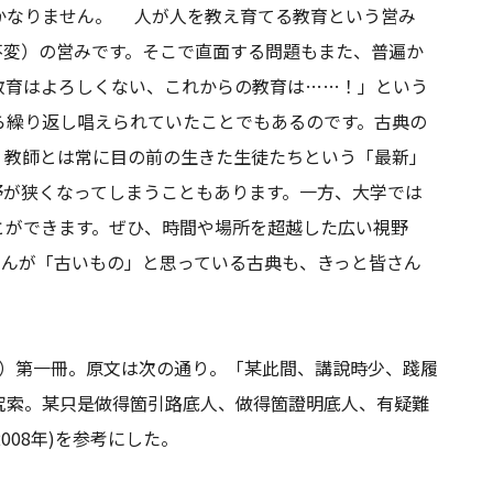
かなりません。 人が人を教え育てる教育という営み
不変）の営みです。そこで直面する問題もまた、普遍か
教育はよろしくない、これからの教育は……！」という
ら繰り返し唱えられていたことでもあるのです。古典の
 教師とは常に目の前の生きた生徒たちという「最新」
野が狭くなってしまうこともあります。一方、大学では
とができます。ぜひ、時間や場所を超越した広い視野
さんが「古いもの」と思っている古典も、きっと皆さん
86年）第一冊。原文は次の通り。「某此間、講說時少、踐履
究索。某只是做得箇引路底人、做得箇證明底人、有疑難
008年)を参考にした。