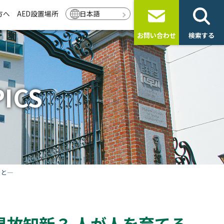
方へ
AED設置場所
日本語
お問い合わせ
検索する
ICS
こと―
故知新？ 人が人を育てる