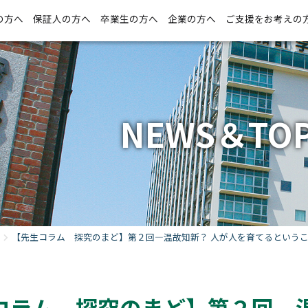
の方へ
保証人の方へ
卒業生の方へ
企業の方へ
ご支援をお考えの
NEWS＆TOP
【先生コラム 探究のまど】第２回—温故知新？ 人が人を育てるという
コラム 探究のまど】第２回—温