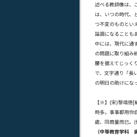
述べる教師像は、
は、いつの時代、
つ不変のものとい
論調になることも
中には、現代に通
の問題に取り組み
腰を据えてじっく
で、文字通り「長
の明日の助けにな
【※】(宋)黎靖徳
時多。事事都用你
處、同商量而已。(
（中等教育学科 奥