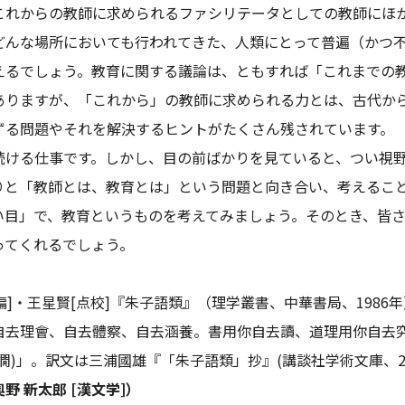
これからの教師に求められるファシリテータとしての教師にほ
どんな場所においても行われてきた、人類にとって普遍（かつ
えるでしょう。教育に関する議論は、ともすれば「これまでの
ありますが、「これから」の教師に求められる力とは、古代か
ずる問題やそれを解決するヒントがたくさん残されています。
続ける仕事です。しかし、目の前ばかりを見ていると、つい視
りと「教師とは、教育とは」という問題と向き合い、考えるこ
い目」で、教育というものを考えてみましょう。そのとき、皆
ってくれるでしょう。
[編]・王星賢[点校]『朱子語類』（理学叢書、中華書局、19
自去理會、自去體察、自去涵養。書用你自去讀、道理用你自去
僩)」。訳文は三浦國雄『「朱子語類」抄』(講談社学術文庫、2
野 新太郎 [漢文学]）