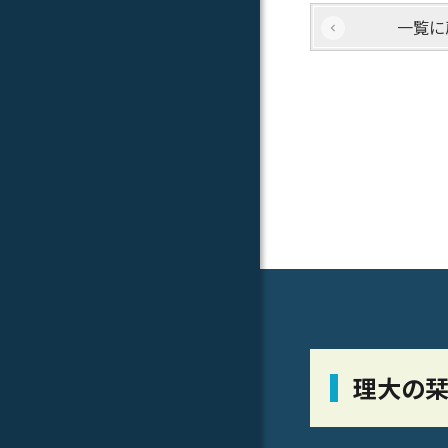
一覧に
理大の