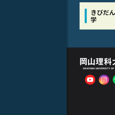
きびだん
学