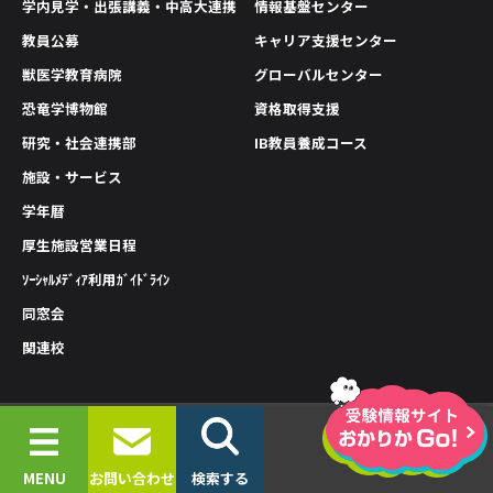
学内見学・出張講義・中高大連携
情報基盤センター
教員公募
キャリア支援センター
獣医学教育病院
グローバルセンター
恐竜学博物館
資格取得支援
研究・社会連携部
IB教員養成コース
施設・サービス
学年暦
厚生施設営業日程
ｿｰｼｬﾙﾒﾃﾞｨｱ利用ｶﾞｲﾄﾞﾗｲﾝ
同窓会
関連校
情報公開
プライバシーポリシー
サイトポリシー
© 2019-2026 OKAYAMA UNIVERSITY OF SCIENCE.
MENU
お問い合わせ
検索する