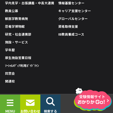
学内見学・出張講義・中高大連携
情報基盤センター
教員公募
キャリア支援センター
獣医学教育病院
グローバルセンター
恐竜学博物館
資格取得支援
研究・社会連携部
IB教員養成コース
施設・サービス
学年暦
厚生施設営業日程
ｿｰｼｬﾙﾒﾃﾞｨｱ利用ｶﾞｲﾄﾞﾗｲﾝ
同窓会
関連校
情報公開
プライバシーポリシー
サイトポリシー
© 2019-2026 OKAYAMA UNIVERSITY OF SCIENCE.
MENU
お問い合わせ
検索する