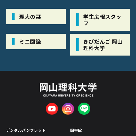
理大の栞
学生広報スタッ
フ
ミニ図鑑
きびだんご 岡山
理科大学
デジタルパンフレット
図書館