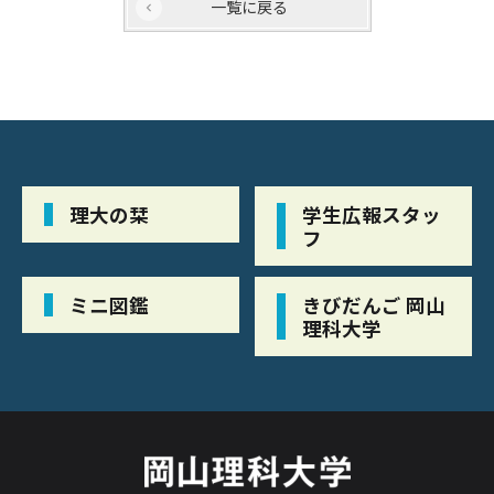
一覧に戻る
理大の栞
学生広報スタッ
フ
ミニ図鑑
きびだんご 岡山
理科大学