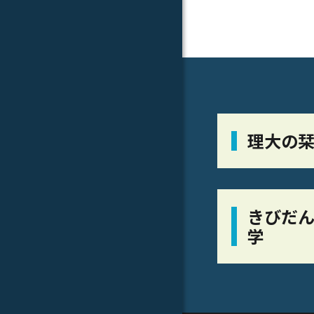
理大の
きびだん
学