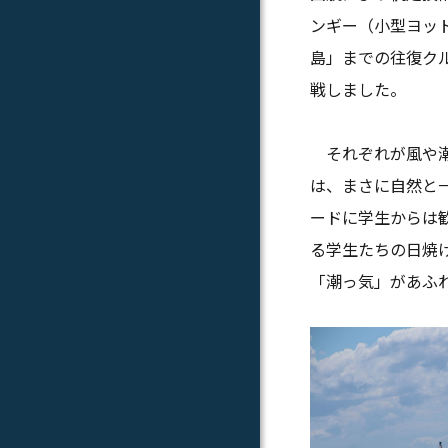
ンギー（小型ヨッ
島」までの往復ク
戦しました。
それぞれが風や潮
は、まさに自然と
ードに学生からは
る学生たちの日焼
「潮っ気」があふ