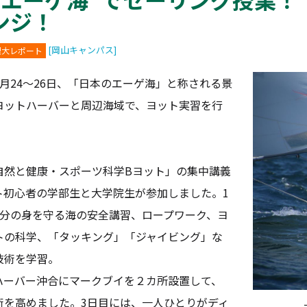
ンジ！
[岡山キャンパス]
理大レポート
月24～26日、「日本のエーゲ海」と称される景
ヨットハーバーと周辺海域で、ヨット実習を行
然と健康・スポーツ科学Bヨット」の集中講義
ト初心者の学部生と大学院生が参加しました。1
自分の身を守る海の安全講習、ロープワーク、ヨ
トの科学、「タッキング」「ジャイビング」な
技術を学習。
ーバー沖合にマークブイを２カ所設置して、
術を高めました。3日目には、一人ひとりがディ