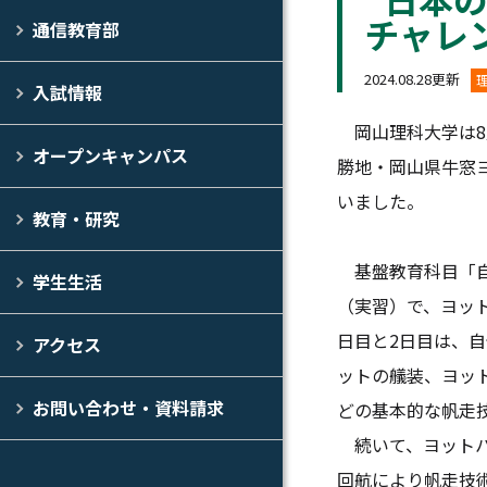
チャレ
通信教育部
2024.08.28更新
入試情報
岡山理科大学は8
オープンキャンパス
勝地・岡山県牛窓
いました。
教育・研究
基盤教育科目「自
学生生活
（実習）で、ヨッ
日目と2日目は、
アクセス
ットの艤装、ヨッ
お問い合わせ・資料請求
どの基本的な帆走
続いて、ヨットハ
回航により帆走技