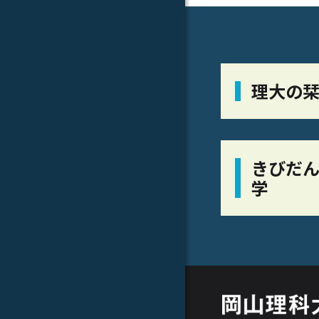
理大の
きびだん
学