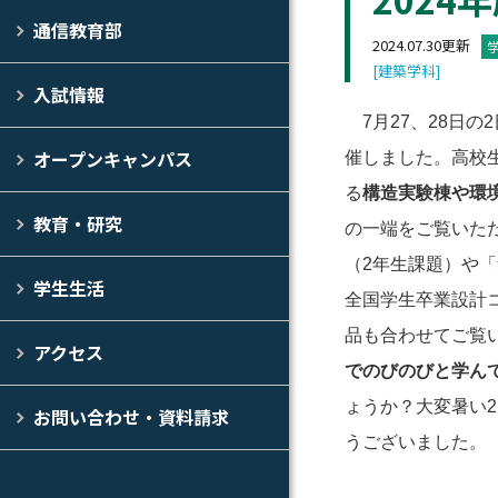
通信教育部
2024.07.30更新
[建築学科]
入試情報
7月27、28日の
オープンキャンパス
催しました。高校
る
構造実験棟や環
教育・研究
の一端をご覧いた
（2年生課題）や「
学生生活
全国学生卒業設計
品も合わせてご覧
アクセス
でのびのびと学ん
ょうか？大変暑い
お問い合わせ・資料請求
うございました。