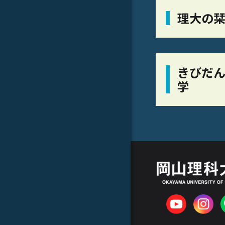
理大の
きびだん
学