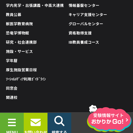
学内見学・出張講義・中高大連携
情報基盤センター
教員公募
キャリア支援センター
獣医学教育病院
グローバルセンター
恐竜学博物館
資格取得支援
研究・社会連携部
IB教員養成コース
施設・サービス
学年暦
厚生施設営業日程
ｿｰｼｬﾙﾒﾃﾞｨｱ利用ｶﾞｲﾄﾞﾗｲﾝ
同窓会
関連校
情報公開
プライバシーポリシー
サイトポリシー
© 2019-2026 OKAYAMA UNIVERSITY OF SCIENCE.
MENU
お問い合わせ
検索する