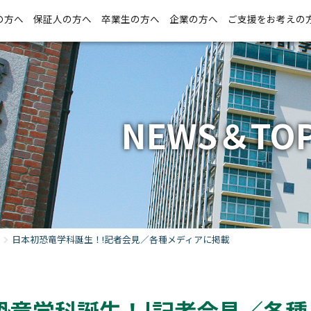
の方へ
保証人の方へ
卒業生の方へ
企業の方へ
ご支援をお考えの
NEWS＆TOP
日本初恐竜学科誕生！!記者会見／各種メディアに掲載
恐竜学科誕生！!記者会見／各種