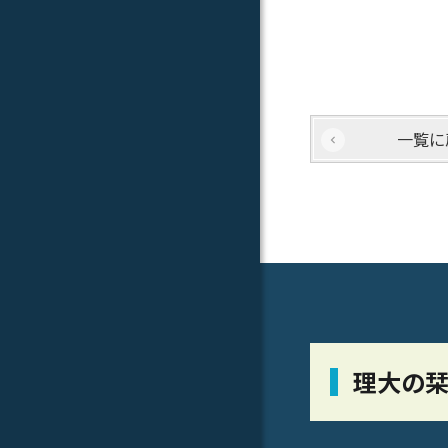
一覧に
理大の