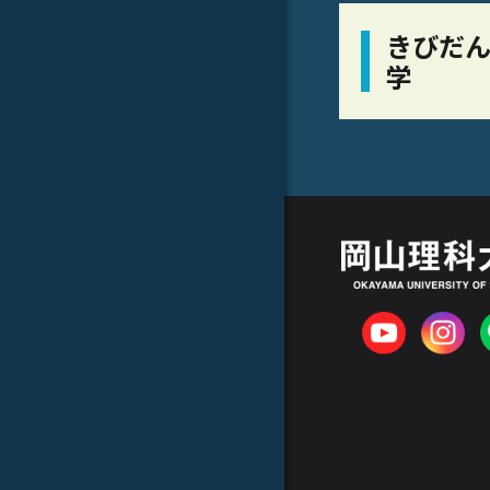
きびだん
学