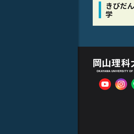
きびだん
学