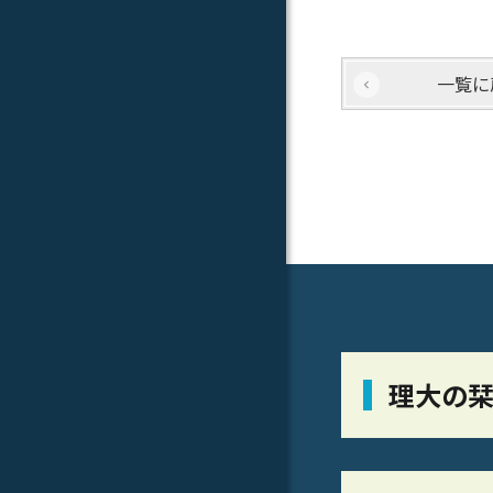
一覧に
理大の