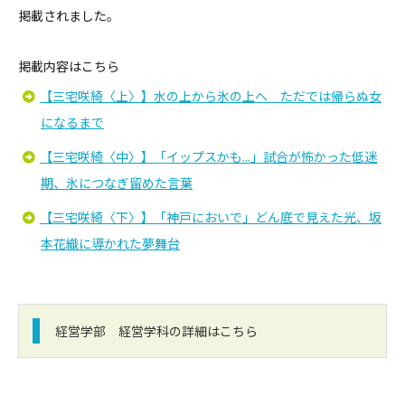
掲載されました。
掲載内容はこちら
【三宅咲綺〈上〉】水の上から氷の上へ ただでは帰らぬ女
になるまで
【三宅咲綺〈中〉】「イップスかも...」試合が怖かった低迷
期、氷につなぎ留めた言葉
【三宅咲綺〈下〉】「神戸においで」どん底で見えた光、坂
本花織に導かれた夢舞台
経営学部 経営学科の詳細はこちら