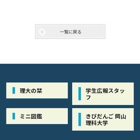
一覧に戻る
理大の栞
学生広報スタッ
フ
ミニ図鑑
きびだんご 岡山
理科大学