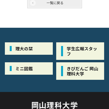
一覧に戻る
理大の栞
学生広報スタッ
フ
ミニ図鑑
きびだんご 岡山
理科大学