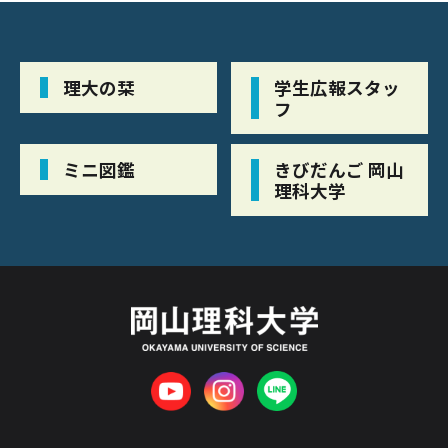
理大の栞
学生広報スタッ
フ
ミニ図鑑
きびだんご 岡山
理科大学