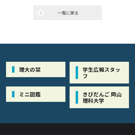
一覧に戻る
理大の栞
学生広報スタッ
フ
ミニ図鑑
きびだんご 岡山
理科大学