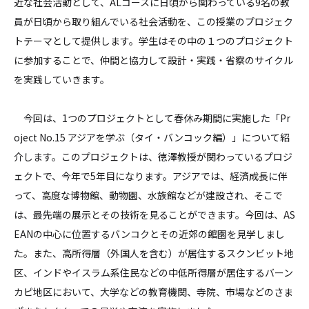
近な社会活動として、ALコースに日頃から関わっている9名の教
員が日頃から取り組んでいる社会活動を、この授業のプロジェク
トテーマとして提供します。学生はその中の１つのプロジェクト
に参加することで、仲間と協力して設計・実践・省察のサイクル
を実践していきます。
今回は、1つのプロジェクトとして春休み期間に実施した「Pr
oject No.15 アジアを学ぶ（タイ・バンコック編）」について紹
介します。このプロジェクトは、徳澤教授が関わっているプロジ
ェクトで、今年で5年目になります。アジアでは、経済成長に伴
って、高度な博物館、動物園、水族館などが建設され、そこで
は、最先端の展示とその技術を見ることができます。今回は、AS
EANの中心に位置するバンコクとその近郊の館園を見学しまし
た。また、高所得層（外国人を含む）が居住するスクンビット地
区、インドやイスラム系住民などの中低所得層が居住するバーン
カピ地区において、大学などの教育機関、寺院、市場などのさま