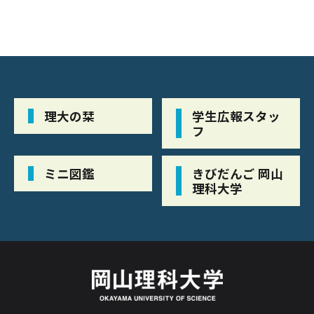
理大の栞
学生広報スタッ
フ
ミニ図鑑
きびだんご 岡山
理科大学