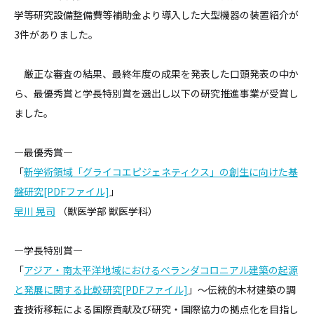
学等研究設備整備費等補助金より導入した大型機器の装置紹介が
3件がありました。
厳正な審査の結果、最終年度の成果を発表した口頭発表の中か
ら、最優秀賞と学長特別賞を選出し以下の研究推進事業が受賞し
ました。
―最優秀賞―
「
新学術領域「グライコエピジェネティクス」の創生に向けた基
盤研究[PDFファイル]
」
早川 晃司
（獣医学部 獣医学科）
―学長特別賞―
「
アジア・南太平洋地域におけるベランダコロニアル建築の起源
と発展に関する比較研究[PDFファイル]
」～伝統的木材建築の調
査技術移転による国際貢献及び研究・国際協力の拠点化を目指し