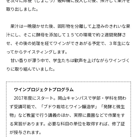
を次々に除梗（じょこう）破砕機に投入した後、搾汁して果汁を
取り出しました。
果汁は一晩寝かせた後、固形物を分離して上澄みのきれいな果
汁にし、そこに酵母を添加して１５℃の環境で約２週間発酵さ
せ、その後の処理を経てワインができあがる予定で、３年生にな
ってからテイスティングします。
甘い香りが漂う中で、学生たちは歓声を上げながらワインづく
りに取り組んでいました。
ワインプロジェクトプログラム
2017年度にスタート。岡山キャンパスで学部・学科を問わ
ず受講可能で、「ブドウ栽培とワイン醸造学」「発酵と微生
物」など教室で行う講義のほか、実際に農園などで作業をす
る実習があります。必要な科目の単位を取得すれば、修了証
が授与されます。