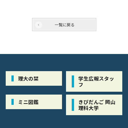
一覧に戻る
理大の栞
学生広報スタッ
フ
ミニ図鑑
きびだんご 岡山
理科大学