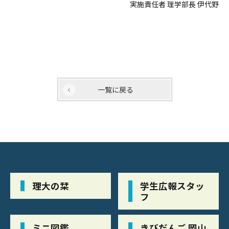
実施責任者 理学部長 伊代野
一覧に戻る
理大の栞
学生広報スタッ
フ
ミニ図鑑
きびだんご 岡山