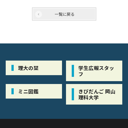
一覧に戻る
理大の栞
学生広報スタッ
フ
ミニ図鑑
きびだんご 岡山
理科大学