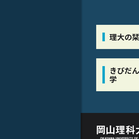
理大の
きびだん
学