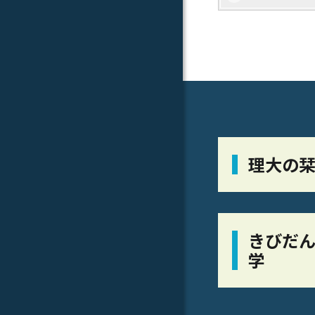
理大の
きびだん
学