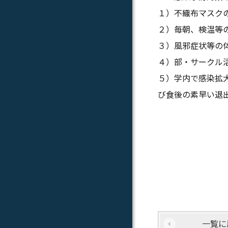
１）不織布マスク
２）毎朝、検温等
３）風邪症状等の体
４）部・サークル
５）学内で感染拡
び食後の素早い退
一覧に