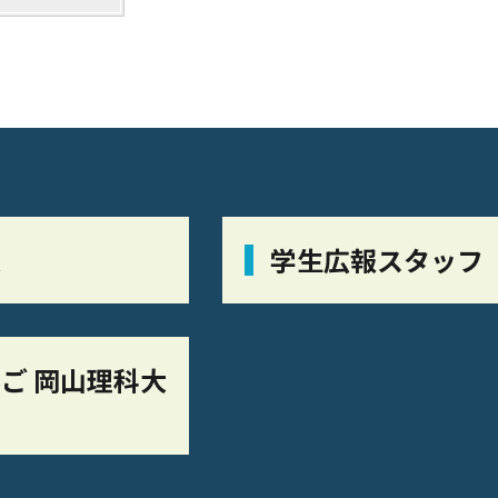
栞
学生広報スタッフ
ご 岡山理科大