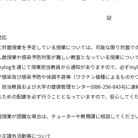
記
対応
に対面授業を予定している授業については、可能な限り対面で
人数授業や感染予防対策が難しい教室となっている授業につい
ylogを通じて授業担当教員から通知がありますので、必ずmy
が感染及び感染予防や体調不良等（ワクチン接種によるものや
担当教員および大学の健康管理センター(086-256-8434
るための配慮を必ず行うこととなっていますので、安心してく
面授業が困難な場合は、チューターや教務課に相談してくださ
や正課外活動等について