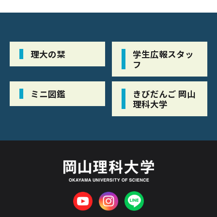
理大の栞
学生広報スタッ
フ
ミニ図鑑
きびだんご 岡山
理科大学