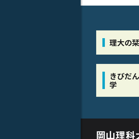
理大の
きびだん
学