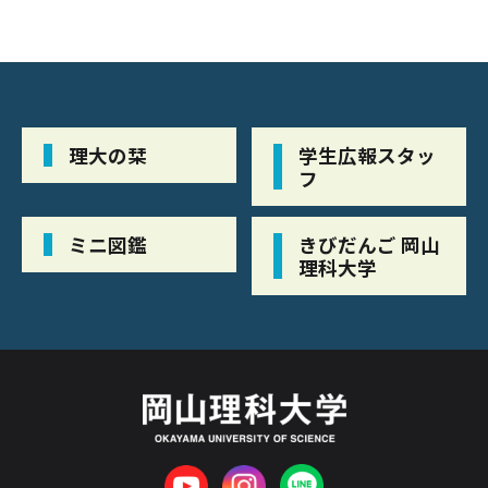
理大の栞
学生広報スタッ
フ
ミニ図鑑
きびだんご 岡山
理科大学