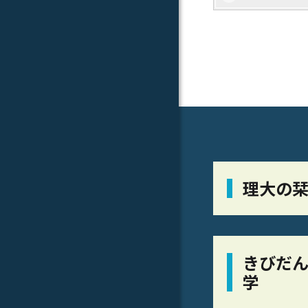
理大の
きびだん
学