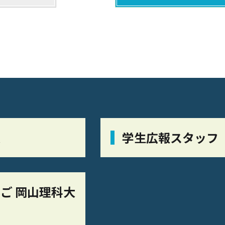
栞
学生広報スタッフ
ご 岡山理科大