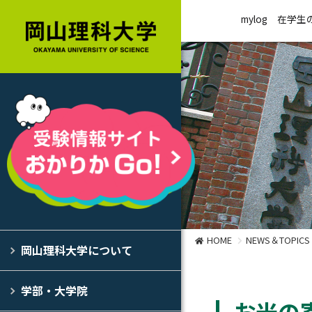
mylog
在学生
HOME
NEWS＆TOPICS
岡山理科大学について
学部・大学院
お米の