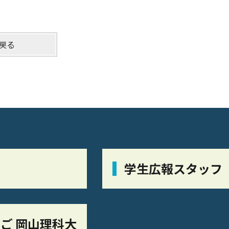
戻る
栞
学生広報スタッフ
ご 岡山理科大