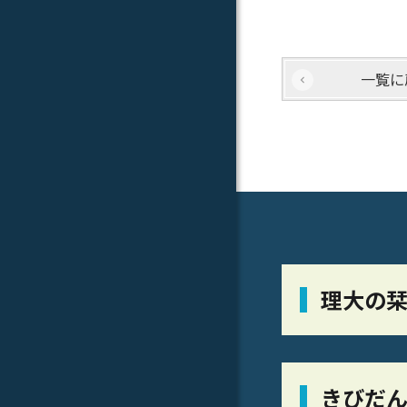
一覧に
理大の
きびだん