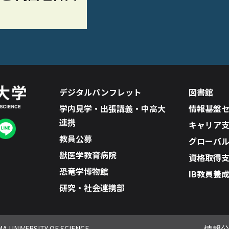
デジタルパンフレット
図書館
学内見学・出張講義・中高大
情報基盤
連携
キャリア
教員公募
グローバ
獣医学教育病院
資格取得
恐竜学博物館
IB教員養
研究・社会連携部
情報公
A UNIVERSITY OF SCIENCE.