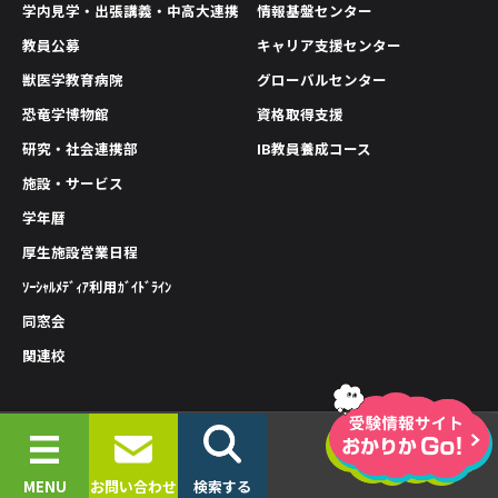
学内見学・出張講義・中高大連携
情報基盤センター
教員公募
キャリア支援センター
獣医学教育病院
グローバルセンター
恐竜学博物館
資格取得支援
研究・社会連携部
IB教員養成コース
施設・サービス
学年暦
厚生施設営業日程
ｿｰｼｬﾙﾒﾃﾞｨｱ利用ｶﾞｲﾄﾞﾗｲﾝ
同窓会
関連校
情報公開
プライバシーポリシー
サイトポリシー
© 2019-2026 OKAYAMA UNIVERSITY OF SCIENCE.
MENU
お問い合わせ
検索する