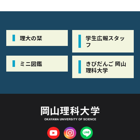
理大の栞
学生広報スタッ
フ
ミニ図鑑
きびだんご 岡山
理科大学