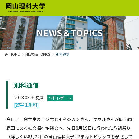
NEWS＆TOPICS
HOME
NEWS＆TOPICS
別科通信
別科通信
2018.08.30更新
学科レポート
[留学生別科]
今日は、留学生のチン君と別科のカンさん、ウマルさんが岡山市
鹿田にある社会福祉協議会へ、先日8月19日に行われた八朔祭り
（詳しくは8月22日の岡山理科大学HP学内トピックスを参照して