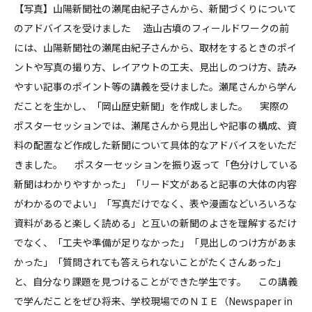
【写真】山陽新聞社の瀬尾由紀子さんから、新聞づくりについて
のアドバイスを受けました 造山古墳のフィールドワークの前
には、山陽新聞社の瀬尾由紀子さんから、取材をするときのポイ
ントや写真の撮り方、レイアウトの工夫、見出しのつけ方、読み
やすい記事のポイント等の講義を受けました。瀬尾さんから学ん
だことを生かし、「岡山歴史新聞」を作成しました。 実際の
ポスターセッションでは、瀬尾さんから見出しや記事の構成、資
料の配置など作成した新聞について具体的なアドバイスをいただ
きました。 ポスターセッションを振り返って「色分けしている
新聞はわかりやすかった」「リード文があると記事の大体の内容
がわかるのでよい」「写真だけでなく、表や漫画などいろいろな
資料があると楽しく読める」と互いの新聞のよさを理解するだけ
でなく、「工夫や準備が足りなかった」「見出しのつけ方があま
かった」「質問されても答えられないことがたくさんあった」
と、自分なり課題を見つけることができた学生です。 この講義
で学んだことをぜひ将来、学校現場でのＮＩＥ（Newspaper in