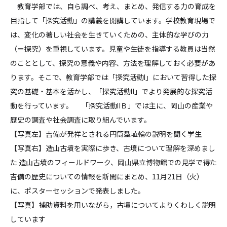
教育学部では、自ら調べ、考え、まとめ、発信する力の育成を
目指して「探究活動」の講義を開講しています。学校教育現場で
は、変化の著しい社会を生きていくための、主体的な学びの力
（＝探究）を重視しています。児童や生徒を指導する教員は当然
のこととして、探究の意義や内容、方法を理解しておく必要があ
ります。そこで、教育学部では「探究活動Ⅰ」において習得した探
究の基礎・基本を活かし、「探究活動Ⅱ」でより発展的な探究活
動を行っています。 「探究活動ⅡＢ」では主に、岡山の産業や
歴史の調査や社会調査に取り組んでいます。
【写真左】吉備が発祥とされる円筒型埴輪の説明を聞く学生
【写真右】造山古墳を実際に歩き、古墳について理解を深めまし
た 造山古墳のフィールドワーク、岡山県立博物館での見学で得た
吉備の歴史についての情報を新聞にまとめ、11月21日（火）
に、ポスターセッションで発表しました。
【写真】補助資料を用いながら，古墳についてよりくわしく説明
しています