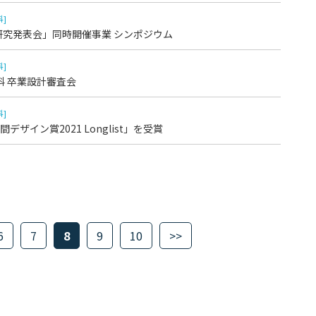
科]
研究発表会」同時開催事業 シンポジウム
科]
科 卒業設計審査会
科]
イン賞2021 Longlist」を受賞
6
7
8
9
10
>>