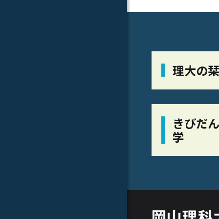
理大の
きびだん
学