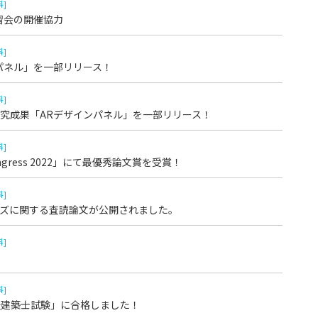
科]
習会の開催協力
科]
パネル」を一部リリース！
科]
究成果「ARデザインパネル」を一部リリース！
科]
Congress 2022」にて最優秀論文賞を受賞！
科]
ズに関する査読論文が公開されました。
科]
科]
「1級建築士試験」に合格しました！