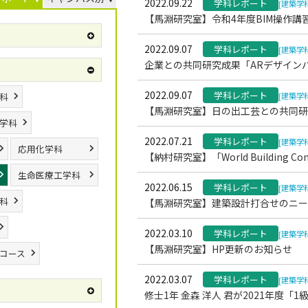
2022.09.22
学科レポート
[建築学
【馬淵研究室】令和4年度BIM操作講
2022.09.07
学科レポート
[建築学
企業との共同研究成果「ARデザイン
2022.09.07
学科レポート
科
[建築学
【馬淵研究室】日の出工芸との共同研
学科
2022.07.21
学科レポート
[建築学
応用化学科
【納村研究室】「World Building 
生命医療工学科
2022.06.15
学科レポート
[建築学
科
【馬淵研究室】建築設計打合せのニー
2022.03.10
学科レポート
[建築学
【馬淵研究室】HP更新のお知らせ
コース
2022.03.07
学科レポート
[建築学
修士1年 金森 洋人 君が2021年度