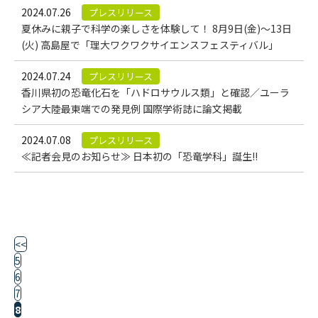
2024.07.26
プレスリリース
夏休みに親子で科学の楽しさを体験して！ 8月9日(金)～13日
(火) 高島屋で「理大ワクワクサイエンスフェスティバル」
2024.07.24
プレスリリース
香川県初の恐竜化石を「ハドロサウルス類」と確認／ユーラ
シア大陸最東端での発見例 国際学術誌に論文掲載
2024.07.08
プレスリリース
≪記者会見のお知らせ≫ 日本初の「恐竜学科」誕生!!
<<
5
6
7
8