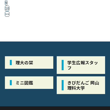
9
10
>>
理大の栞
学生広報スタッ
フ
ミニ図鑑
きびだんご 岡山
理科大学