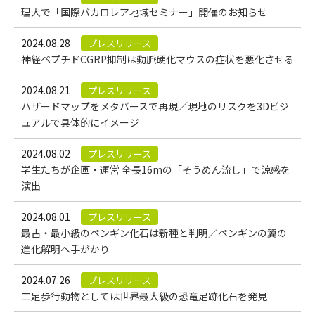
理大で「国際バカロレア地域セミナー」開催のお知らせ
2024.08.28
プレスリリース
神経ペプチドCGRP抑制は動脈硬化マウスの症状を悪化させる
2024.08.21
プレスリリース
ハザードマップをメタバースで再現／現地のリスクを3Dビジ
ュアルで具体的にイメージ
2024.08.02
プレスリリース
学生たちが企画・運営 全長16mの「そうめん流し」で涼感を
演出
2024.08.01
プレスリリース
最古・最小級のペンギン化石は新種と判明／ペンギンの翼の
進化解明へ手がかり
2024.07.26
プレスリリース
二足歩行動物としては世界最大級の恐竜足跡化石を発見