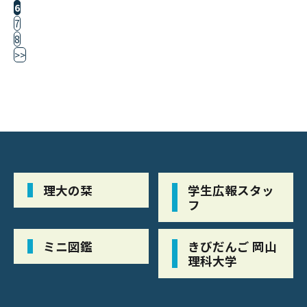
6
7
8
>>
理大の栞
学生広報スタッ
フ
ミニ図鑑
きびだんご 岡山
理科大学