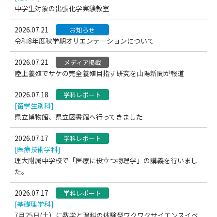
中学生対象の出張化学実験教室
2026.07.21
お知らせ
令和8年度秋学期オリエンテーションについて
2026.07.21
メディア掲載
陸上養殖でサケの完全養殖目指す研究を山陽新聞が報道
2026.07.18
学科レポート
[留学生別科]
県立博物館、県立図書館へ行ってきました
2026.07.17
学科レポート
[医療技術学科]
理大附属中学校で「医療に役立つ物理学」の講義を行いまし
た。
2026.07.17
学科レポート
[基礎理学科]
7月25日(土）に数学と理科の体験型ワクワクサイエンスイベ